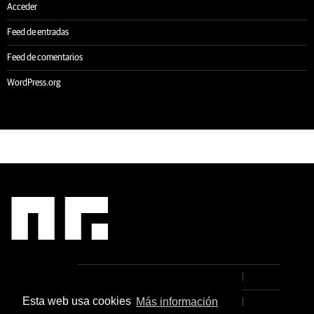
Acceder
Feed de entradas
Feed de comentarios
WordPress.org
IR
[:EN]STUDIO[:ES]ESTUDIO[:]
AL
CONTENIDO
Esta web usa cookies
Más información
[:ES]PROYECTOS[:]