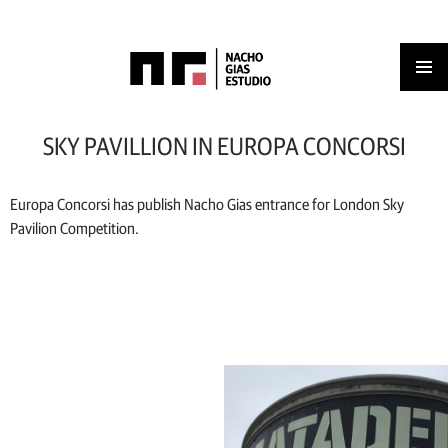
Men
IR
AL
princ
SKY PAVILLION IN EUROPA CONCORSI
CONTENIDO
Europa Concorsi has publish Nacho Gias entrance for London Sky
Pavilion Competition.
Ir
a