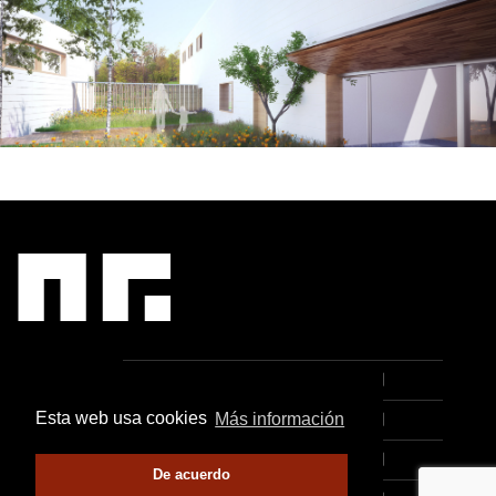
IR
[:EN]STUDIO[:ES]ESTUDIO[:]
AL
CONTENIDO
Esta web usa cookies
Más información
[:ES]PROYECTOS[:]
[:EN]PUBLISHING[:ES]PUBLICACIONES[:]
T
De acuerdo