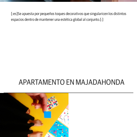
[:es]Se apuesta por pequeños toques decorativos que singularicen los distintos
espacios dentro de mantener una estética global al conjunto.[:]
APARTAMENTO EN MAJADAHONDA
Ir
a
la
entrada