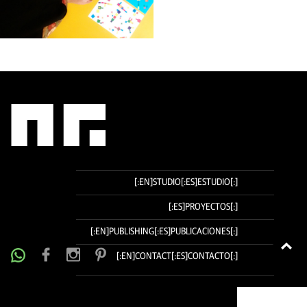
IR
[:EN]STUDIO[:ES]ESTUDIO[:]
AL
CONTENIDO
[:ES]PROYECTOS[:]
[:EN]PUBLISHING[:ES]PUBLICACIONES[:]
T
[:EN]CONTACT[:ES]CONTACTO[:]