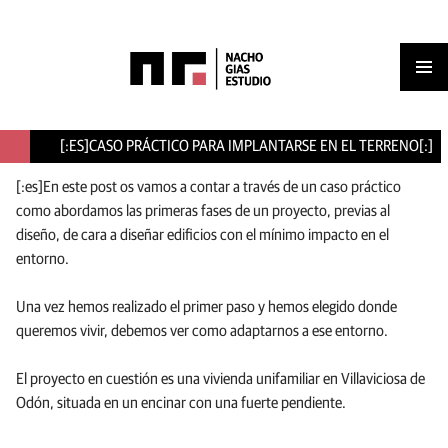
Men
IR
AL
princ
[:ES]CASO PRÁCTICO PARA IMPLANTARSE EN EL TERRENO[:]
CONTENIDO
[:es]En este post os vamos a contar a través de un caso práctico
como abordamos las primeras fases de un proyecto, previas al
diseño, de cara a diseñar edificios con el mínimo impacto en el
entorno.
Una vez hemos realizado el primer paso y hemos elegido donde
queremos vivir, debemos ver como adaptarnos a ese entorno.
El proyecto en cuestión es una vivienda unifamiliar en Villaviciosa de
Odón, situada en un encinar con una fuerte pendiente.