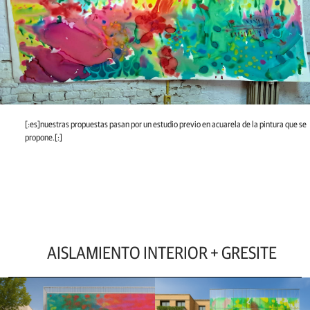
[:es]nuestras propuestas pasan por un estudio previo en acuarela de la pintura que se
propone.[:]
AISLAMIENTO INTERIOR + GRESITE
Ir