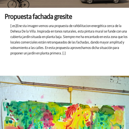
Propuesta fachada gresite
[:es]Ene sta imagen vemos una propuesta de rahbilitacion energética cerca de la
Dehesa De la Villa. Inspirada en tonos naturales, esta pintura mural se funde con una
cubierta jardín situada en planta baja. Siempre me ha encantado en esta zona que los
locales comerciales están retranqueados de las fachadas, dando mayor amplitud y
soleamiento a las calles. En esta propuesta aprovechamos dicha situación para
proponer un jardín en planta primera.
[:]