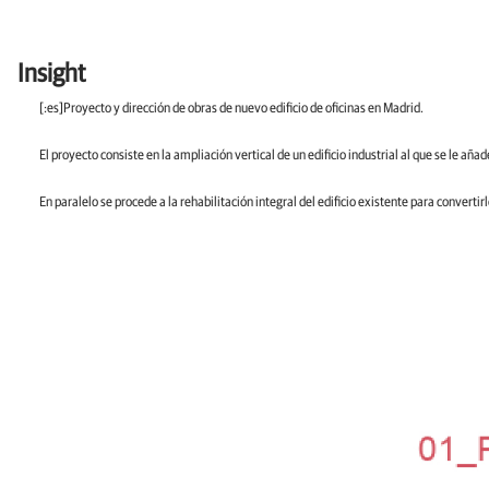
Insight
[:es]Proyecto y dirección de obras de nuevo edificio de oficinas en Madrid.
El proyecto consiste en la ampliación vertical de un edificio industrial al que se le añad
En paralelo se procede a la rehabilitación integral del edificio existente para convertirl